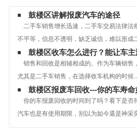
鼓楼区讲解报废汽车的途径
二手车销售增长迅速，二手车交易法律法
不平等，信息不透明，缺乏诚信，难以形成
体。严重制约了二手车市场的发展。目前，
鼓楼区收车怎么进行？能让车主
销售和回收是相辅相成的。作为车辆销售
值过程相对主观，没有标准，难以量化。如
尤其是二手车销售，在选择收车机构的时候
他们都想卖个好价钱。作为收车机构，他们
鼓楼区报废车回收---你的车寿命
你的车报废回收的时间到了吗？看下是否
想在买车的时候获得更高的利润。对于那些
汽车也是有使用期限，别以为如今還是神采
在这个行业发展的人，你可以知道如何在鼓
但终究也是有饱经沧桑的那一天。伴随着行
区收