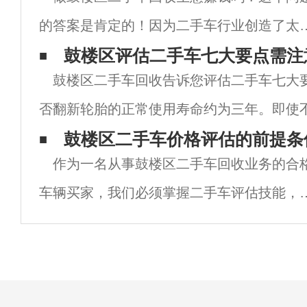
的答案是肯定的！因为二手车行业创造了太
的财富神话。如果你做得好，一年赚几套房
鼓楼区评估二手车七大要点需注
鼓楼区二手车回收告诉您评估二手车七大
问题，平均年收入几十万。正是因为这个行
否翻新轮胎的正常使用寿命约为三年。即使
太赚钱了，很多人都想破脑袋去这个行业。
也需要在三年内更换，因为轮胎会自行老化
鼓楼区二手车价格评估的前提条
据相
作为一名从事鼓楼区二手车回收业务的合
取决于四个轮胎的型号、品牌和图案是否一
车辆买家，我们必须掌握二手车评估技能，
在前一篇文章中解释了二手车评估。今天，
们仍将继续这个话题，这是二手车价格评估
前提。我相信通过阅读这篇文章，你会受益