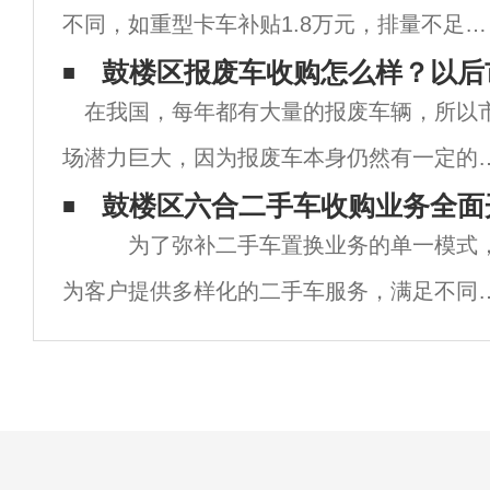
不同，如重型卡车补贴1.8万元，排量不足
6000元；此外，报废车辆一般排放超标。三
鼓楼区报废车收购怎么样？以后
在我国，每年都有大量的报废车辆，所以
以上未进行年检的车辆，鼓楼区报废车回收
场潜力巨大，因为报废车本身仍然有一定的
详细介绍相关内容。一、车辆报废补贴标准
值，很多人对这样一个行业持乐观态度。但
鼓楼区六合二手车收购业务全面
为了弥补二手车置换业务的单一模式
选择之前，我们也应该知道鼓楼区如何购买
为客户提供多样化的二手车服务，满足不同
废汽车？市场真的可靠吗？然后通过对市场
客户需求，不断提高客户满意度，一汽服务
全方
易汽车销售中心和一汽服务贸易程心二手车
司联合开展二手车收购业务，为客户搭建覆
二